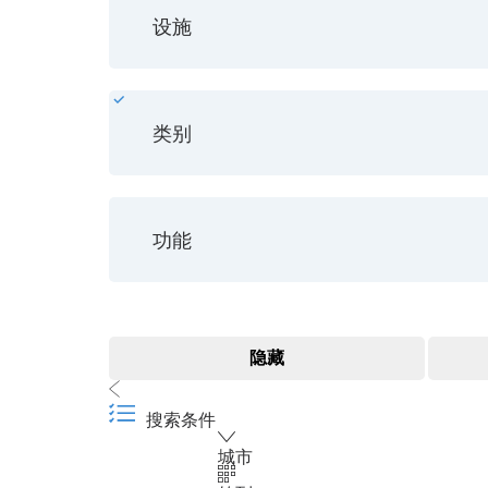
设施
{{comfort.name}}
{{comfort.count}}
类别
{{category.name}}
{{category.count}}
功能
{{feature.name}}
隐藏
搜索条件
城市