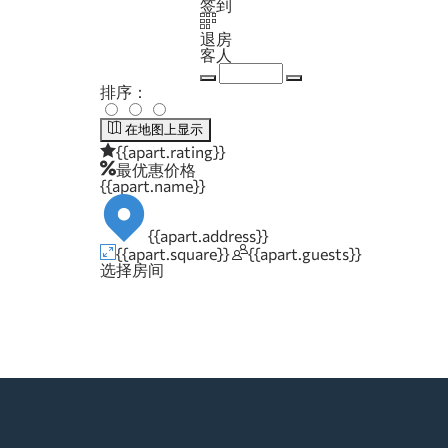
签到
退房
客人
排序：
在地图上
显示
{{apart.rating}}
最优惠价格
{{apart.name}}
{{apart.address}}
{{apart.square}}
{{apart.guests}}
选择房间